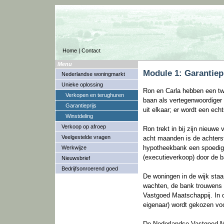
Home
|
Contact
Menu
Module 1: Garantiepr
Nederlandse woningmarkt
Unieke oplossing
Ron en Carla hebben een tw
Verkopen en terughuren
baan als vertegenwoordiger e
Garantieprijs
uit elkaar; er wordt een ec
Winstdeling
Verkoop op afroep
Ron trekt in bij zijn nieuwe 
Veelgestelde vragen
acht maanden is de achterst
hypotheekbank een spoedig
Werkwijze
(executieverkoop) door de 
Nieuwsbrief
Bedrijfsonroerend goed
De woningen in de wijk staa
wachten, de bank trouwens 
Vastgoed Maatschappij. In 
eigenaar) wordt gekozen voo
De Nederlandse Vastgoed Ma