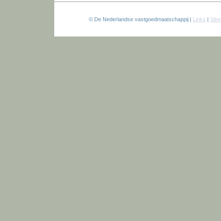
© De Nederlandse vastgoedmaatschappij |
Links
|
Sit