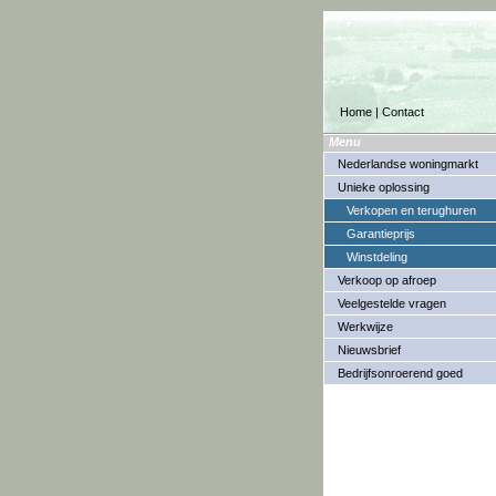
Home
|
Contact
Menu
Nederlandse woningmarkt
Unieke oplossing
Verkopen en terughuren
Garantieprijs
Winstdeling
Verkoop op afroep
Veelgestelde vragen
Werkwijze
Nieuwsbrief
Bedrijfsonroerend goed