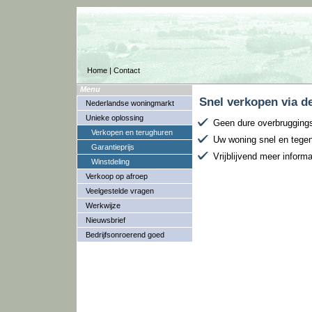
Home
|
Contact
Menu
Snel verkopen via 
Nederlandse woningmarkt
Unieke oplossing
Geen dure overbrugging
Verkopen en terughuren
Uw woning snel en tege
Garantieprijs
Vrijblijvend meer inform
Winstdeling
Verkoop op afroep
Veelgestelde vragen
Werkwijze
Nieuwsbrief
Bedrijfsonroerend goed