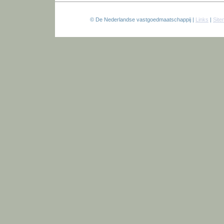
© De Nederlandse vastgoedmaatschappij |
Links
|
Sit