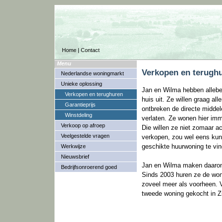
Home
|
Contact
Menu
Verkopen en terughu
Nederlandse woningmarkt
Unieke oplossing
Jan en Wilma hebben allebei 
Verkopen en terughuren
huis uit. Ze willen graag al
Garantieprijs
ontbreken de directe middel
Winstdeling
verlaten. Ze wonen hier imm
Verkoop op afroep
Die willen ze niet zomaar a
Veelgestelde vragen
verkopen, zou wel eens kunn
geschikte huurwoning te vind
Werkwijze
Nieuwsbrief
Jan en Wilma maken daarom
Bedrijfsonroerend goed
Sinds 2003 huren ze de woni
zoveel meer als voorheen. 
tweede woning gekocht in Zu