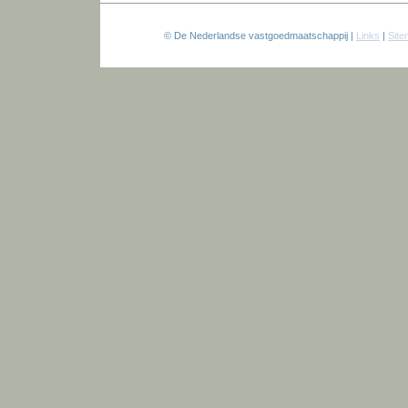
© De Nederlandse vastgoedmaatschappij |
Links
|
Sit