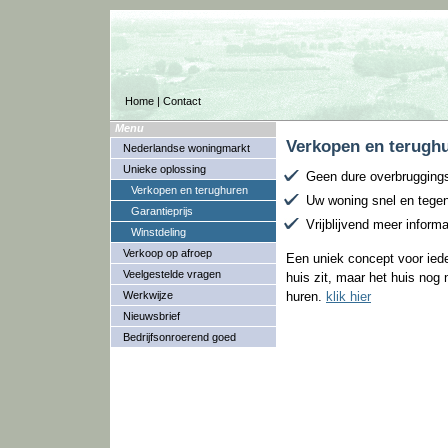
Home
|
Contact
Menu
Verkopen en terugh
Nederlandse woningmarkt
Unieke oplossing
Geen dure overbrugging
Verkopen en terughuren
Uw woning snel en tege
Garantieprijs
Vrijblijvend meer inform
Winstdeling
Verkoop op afroep
Een uniek concept voor ieder
Veelgestelde vragen
huis zit, maar het huis nog 
Werkwijze
huren.
klik hier
Nieuwsbrief
Bedrijfsonroerend goed