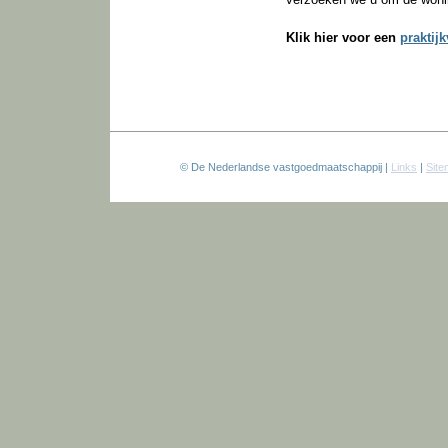
Klik hier voor een
praktij
© De Nederlandse vastgoedmaatschappij |
Links
|
Sit