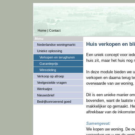
Home
|
Contact
Menu
Huis verkopen en bl
Nederlandse woningmarkt
Unieke oplossing
Een uniek concept voor ieder
Verkopen en terughuren
huis zit, maar het huis nog n
Garantieprijs
Winstdeling
In deze module bieden we u
Verkoop op afroep
verkopen en daarna terug te
Veelgestelde vragen
overwaarde van uw woning, 
Werkwijze
Dit is een unieke manier om
Nieuwsbrief
bovendien, want de laatste w
Bedrijfsonroerend goed
makkelijker op gemaakt. He
aftrekbaar van de inkomsten
Samengevat:
We kopen uw woning. De over
verzoeken we u om de woning